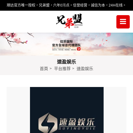
拉菲顺达官方唯一授权，兄弟盟，六年0污点。信誉经营，诚信为本，24H在线。团队谘询
速盈娱乐
首頁
平台推荐
速盈娱乐