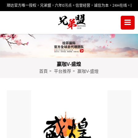
拉菲顺达官方唯一授权，兄弟盟，六年0污点。信誉经营，诚信为本，24H在线。团队谘询
赢咖V-盛煌
首頁
平台推荐
赢咖V-盛煌